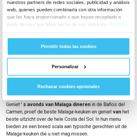
nuestros partners de redes sociales, publicidad y análisis
Bron: www.flickr.com
web, quienes pueden combinarla con otra información
que les haya proporcionado o que hayan recopilado a
partir del uso que haya hecho de sus servicios.
Política
Dineer 's avonds in Los Baños
de cookies
del Carmen in Malaga
Permitir todas las cookies
Los
Baños del Carmen
is een van de meest bijzondere
wijken van de stad. Het opende zijn deuren in juli 1918 en
Personalizar
was een van de meest innovatieve projecten van zijn tijd.
Na meer dan 100 jaar heeft de Spa zijn essentie niet
verloren, het is een uniek restaurant in de stad vol historie
Rechazar cookies opcionales
en heeft het beste buitenterras van Malaga.
Geniet '
s avonds van Malaga dineren
in de Baños del
Carmen, proef de beste Malaga-keuken en geniet
van
het
beste uitzicht over de hele Costa del Sol. In hun menu
bieden ze een breed scala aan typische gerechten uit de
Malaga-keuken die u niet mag missen.