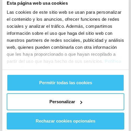
Esta página web usa cookies
Málaga
Las cookies de este sitio web se usan para personalizar
el contenido y los anuncios, ofrecer funciones de redes
Barcelona
sociales y analizar el tráfico. Además, compartimos
información sobre el uso que haga del sitio web con
Lifestyle
nuestros partners de redes sociales, publicidad y análisis
web, quienes pueden combinarla con otra información
Reizen
que les haya proporcionado o que hayan recopilado a
Actueel
partir del uso que haya hecho de sus servicios.
Política
de cookies
Permitir todas las cookies
Personalizar
(+34) 952 00 22 00
Rechazar cookies opcionales
NIZA
CARS