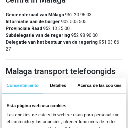
Gemeenteraad van Málaga
952 20 96 03
Informatie aan de burger
902 505 505
Provinciale Raad
952 13 35 00
Subdelegatie van de regering
952 98 90 00
Delegatie van het bestuur van de regering
951 03 86
27
Malaga transport telefoongids
Consentimiento
Detalles
Acerca de las cookies
Malaga luchthaven
Informatie
952 04 84 84
Informatie Vertrek
95 204 88 04
Esta página web usa cookies
Informatie Aankomst T2
95 204 88 44
Las cookies de este sitio web se usan para personalizar
Informatie Aankomst T1
95 204 88 45
el contenido y los anuncios, ofrecer funciones de redes