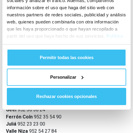
sociales y analizar el tráfico. Además, compartimos
Haven van Malaga
información sobre el uso que haga del sitio web con
Haven van Malaga
952 125 012
nuestros partners de redes sociales, publicidad y análisis
web, quienes pueden combinarla con otra información
Malaga spoorweg
que les haya proporcionado o que hayan recopilado a
partir del uso que haya hecho de sus servicios.
Política
RENFE (Informatie en reservering)
912 320 320
de cookies
Stadsbussen van Malaga
Permitir todas las cookies
EMT (Malaga Transport Company)
902 527 200
Intercitybussen van Malaga
Personalizar
Busstation Malaga
952 35 00 61
Portillo
902 45 05 50
Rechazar cookies opcionales
Alsina Graells
952 31 82 95
Geel
952 36 30 24
Ferrón Coín
952 35 54 90
Juliá
952 23 23 00
Valle Niza
952 54 27 84