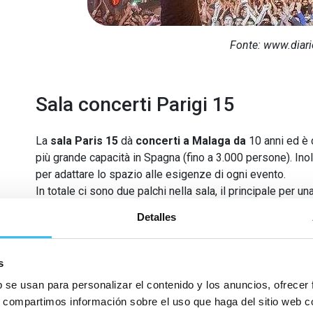
Fonte: www.diari
Sala concerti Parigi 15
La
sala Paris 15
dà
concerti a Malaga da
10 anni ed è 
più grande capacità in Spagna (fino a 3.000 persone). Inol
per adattare lo spazio alle esigenze di ogni evento.
In totale ci sono due palchi nella sala, il principale per
con una capacità fino a 500 persone per eventi più piccoli
Detalles
Artisti nazionali e internazionali sono passati per questa
Cafeína, Kakkmaddafakka, Luis Fonsi, Nicky Jam e Pendulum
s
punto d'incontro per gli amanti della musica dal vivo a Ma
b se usan para personalizar el contenido y los anuncios, ofrecer
s, compartimos información sobre el uso que haga del sitio web 