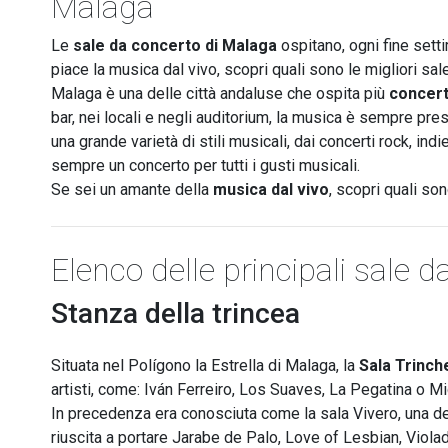
Malaga
Le
sale da concerto di Malaga
ospitano, ogni fine settim
piace la musica dal vivo, scopri quali sono le migliori sa
Malaga è una delle città andaluse che ospita più
concert
bar, nei locali e negli auditorium, la musica è sempre pres
una grande varietà di stili musicali, dai concerti rock, indi
sempre un concerto per tutti i gusti musicali.
Se sei un amante della
musica dal vivo
, scopri quali son
Elenco delle principali sale 
Stanza della trincea
Situata nel Polígono la Estrella di Malaga, la
Sala Trinch
artisti, come: Iván Ferreiro, Los Suaves, La Pegatina o M
In precedenza era conosciuta come la sala Vivero, una d
riuscita a portare Jarabe de Palo, Love of Lesbian, Violad