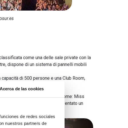
osur.es
classificata come una delle sale private con la
tre, dispone di un sistema di pannelli mobili
 una capacità di 500 persone e una Club Room,
.
Acerca de las cookies
sala da concerto di Malaga
, come: Miss
, tra molti altri. Paris 15 è diventato un
laga.
 funciones de redes sociales
con nuestros partners de