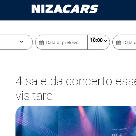
Ora
Data di prelievo
Data d
4 sale da concerto ess
visitare