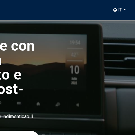
IT
le con
a
zo e
ost-
e indimenticabili.