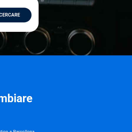
CERCARE
ambiare
tico a Barcellona