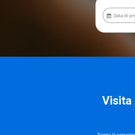
Data di pr
Visita
Scopri la conveni