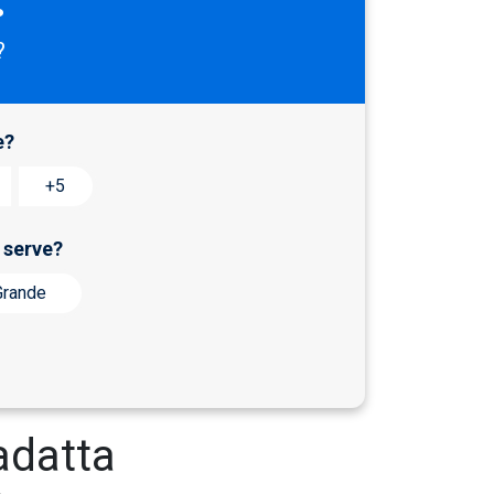
?
e?
+5
 serve?
Grande
adatta