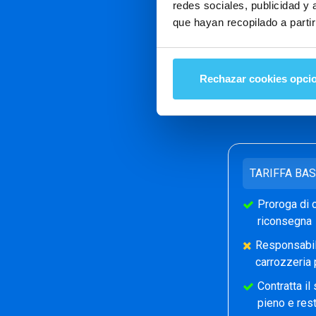
redes sociales, publicidad y
que hayan recopilado a parti
Spenden
compres
Rechazar cookies opci
TARIFFA BA
Proroga di c
riconsegna
Responsabili
carrozzeria 
Contratta il
pieno e rest