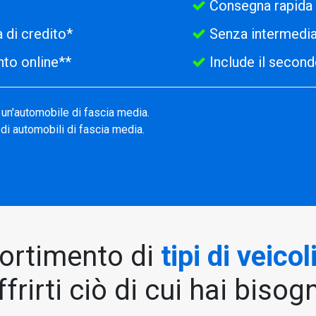
Consegna rapida 
 di credito*
Senza intermedia
to online**
Include il secon
 un'automobile di fascia media.
di automobili di fascia media.
ortimento di
tipi di veicol
ffrirti ciò di cui hai bisog