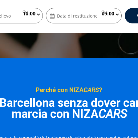
Ora
Ora
elievo
Data di restituzione
Perché con NIZA
CARS
?
 Barcellona senza dover c
marcia con NIZA
CARS
enza e la comodità del noleggio di automobili con cambio automa