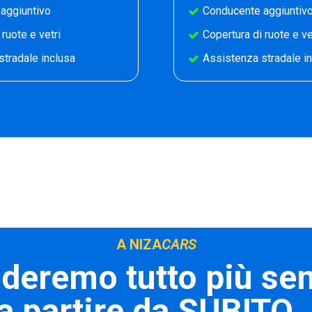
aggiuntivo
Conducente aggiuntiv
 ruote e vetri
Copertura di ruote e ve
stradale inclusa
Assistenza stradale i
A NIZA
CARS
nderemo tutto più se
a partire da SUBITO