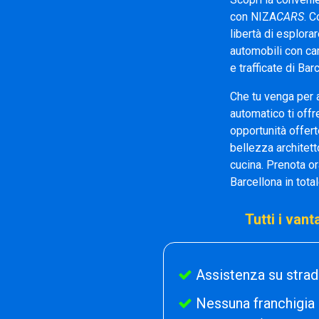
con NIZA
CARS
. C
libertà di esplora
automobili con cam
e trafficate di Ba
Che tu venga per a
automatico ti offr
opportunità offert
bellezza architetto
cucina. Prenota o
Barcellona in totale
Tutti i van
Assistenza su strad
Nessuna franchigia 