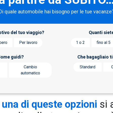
Di quale automobile hai bisogno per le tue vacanze
otivo del tuo viaggio?
Quanti siet
bero
Per lavoro
1 o 2
fino al 5
ome guidi?
Che bagagliaio ti
Cambio
Standard
automatico
e
una di queste opzioni
si 