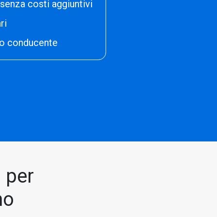
senza costi aggiuntivi
ri
do conducente
i
per
no