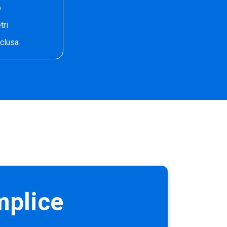
o
tri
nclusa
mplice
…