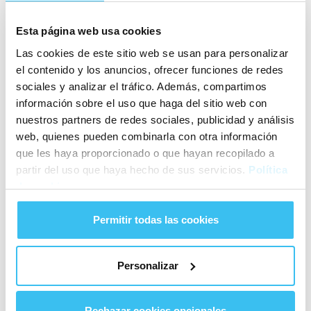
Esta página web usa cookies
Las cookies de este sitio web se usan para personalizar
el contenido y los anuncios, ofrecer funciones de redes
sociales y analizar el tráfico. Además, compartimos
información sobre el uso que haga del sitio web con
nuestros partners de redes sociales, publicidad y análisis
web, quienes pueden combinarla con otra información
que les haya proporcionado o que hayan recopilado a
partir del uso que haya hecho de sus servicios.
Política
Fuente: Tripadvisor
de cookies
Permitir todas las cookies
El Tapeo de Cervantes
Personalizar
El tapeo de Cervantes es un pequeño lugar con una gran
variedad de platos. Te recomendamos que reserves para
que no te quedes sin disfrutar de este sitio en tu
ruta de
Rechazar cookies opcionales