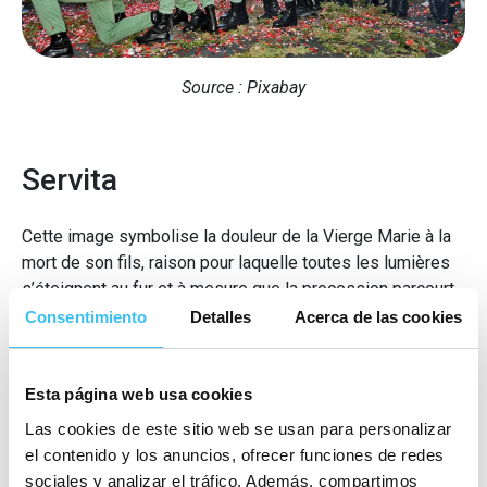
Source : Pixabay
Servita
Cette image symbolise la douleur de la Vierge Marie à la
mort de son fils, raison pour laquelle toutes les lumières
s’éteignent au fur et à mesure que la procession parcourt
les rues de Malaga le
Vendredi saint
. L’atmosphère
Consentimiento
Detalles
Acerca de las cookies
sombre et silencieuse qui émane lors de la procession
est véritablement poignante ; c’est pourquoi nous vous
conseillons d’être patient et
d’attendre jusqu’à minuit
Esta página web usa cookies
pour voir sortir et suivre cette procession
.
Las cookies de este sitio web se usan para personalizar
el contenido y los anuncios, ofrecer funciones de redes
sociales y analizar el tráfico. Además, compartimos