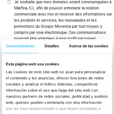
Je souhaite que mes données soient communiquées à
Marfina, S.L. afin de pouvoir entretenir la relation
commerciale avec moi et recevoir des informations sur
les produits et services, les nouveautés et les
promotions du Groupe Moventia par tout moyen, y
compris par voie électronique. Ces communications
pourront être adaptées à mon profil personnel.
Consentimiento
Detalles
Acerca de las cookies
INSCRIPTION
Esta página web usa cookies
Nous vous informons que vos données seront traitées par
Las cookies de este sitio web se usan para personalizar
CONNEXCARS, S.L. afin de répondre à vos questions et demandes.
el contenido y los anuncios, ofrecer funciones de redes
Par ailleurs, et seulement si vous donnez votre consentement, vos
sociales y analizar el tráfico. Además, compartimos
données seront communiquées à Marfina, S.L. afin de pouvoir
información sobre el uso que haga del sitio web con
entretenir la relation commerciale avec vous, en vous informant sur
nuestros partners de redes sociales, publicidad y análisis
les produits et services du Groupe Moventia par tout moyen, y
web, quienes pueden combinarla con otra información
compris par voie électronique. Ces informations pourront être
que les haya proporcionado o que hayan recopilado a
adaptées à votre profil personnel. Vous avez le droit de retirer vos