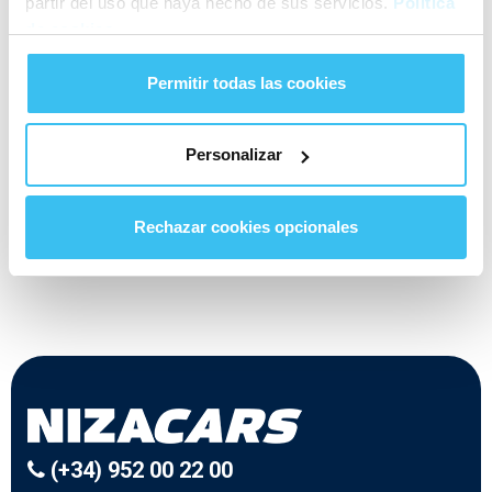
partir del uso que haya hecho de sus servicios.
Política
consentements à tout moment, de vous opposer au traitement de
de cookies
vos données, d'accéder à celles-ci, de les rectifier, de les limiter et
de les supprimer, ainsi que d'exercer le droit de portabilité de vos
Permitir todas las cookies
données en adressant un courriel à
customer@nizacars.com
.
Vous pouvez consulter des informations supplémentaires et
Personalizar
détaillées sur le traitement de vos données à caractère personnel
par CONNEXCARS, S.L.
ici
. Vous pouvez consulter des informations
supplémentaires et détaillées sur le traitement de vos données
Rechazar cookies opcionales
d'identification et de contact communiquées à Marfina, S.L.
ici
.
(+34) 952 00 22 00