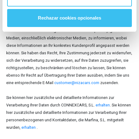
Daten für die Bearbeitung Ihrer Anfragen und Anträge verarbeitet.
Darüber hinaus, und nur für den Fall Ihrer diesbezüglichen Zustimmung,
werden Ihre Daten an Marfina, S.L. weitergegeben, um die
Rechazar cookies opcionales
Geschäftsbeziehung mit Ihnen aufrechterhalten zu können, Sie über die
Produkte und Dienstleistungen der Moventia Group über jegliche
Medien, einschließlich elektronischer Medien, zu informieren, wobei
diese Informationen an Ihr konkretes Kundenprofil angepasst werden
können. Sie haben das Recht, Ihre Zustimmung jederzeit zu widerrufen,
sich der Verarbeitung zu widersetzen, auf Ihre Daten zuzugreifen, sie
richtigzustellen, zu beschränken und löschen zu lassen, Sie können
ebenso Ihr Recht auf Übertragung Ihrer Daten ausüben, indem Sie uns
eine entsprechende E-Mail
customer@nizacars.com
zusenden.
Sie können hier zusätzliche und detaillierte Informationen zur
Verarbeitung Ihrer Daten durch CONNEXCARS, S.L.
erhalten
. Sie können
hier zusätzliche und detaillierte Informationen zur Verarbeitung Ihrer
personenbezogenen und Kontaktdaten, die Marfina, S.L. mitgeteilt
wurden,
erhalten
.