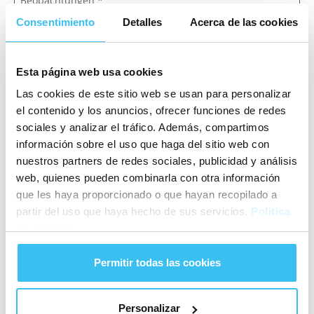
Beobachtungen *
Consentimiento
Detalles
Acerca de las cookies
Esta página web usa cookies
Ich möchte, dass meine Daten an Marfina, S.L.
Las cookies de este sitio web se usan para personalizar
weitergegeben werden, um die
el contenido y los anuncios, ofrecer funciones de redes
Geschäftsbeziehung mit mir aufrechterhalten und
sociales y analizar el tráfico. Además, compartimos
Informationen zu den Produkten und
información sobre el uso que haga del sitio web con
Dienstleistungen, Neuheiten und Werbeangeboten
nuestros partners de redes sociales, publicidad y análisis
der Moventia Group über jegliche Medien,
web, quienes pueden combinarla con otra información
einschließlich elektronischer Medien, erhalten zu
que les haya proporcionado o que hayan recopilado a
können, wobei diese Informationen an mein
partir del uso que haya hecho de sus servicios.
Política
konkretes Kundenprofil angepasst werden können.
de cookies
Permitir todas las cookies
SENDEN
Wir möchten Sie darüber informieren, dass CONNEXCARS, S.L. Ihre
Personalizar