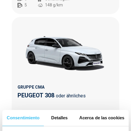
5
148
g/km
GRUPPE CMA
PEUGEOT 308
oder ähnliches
5
Automatik
Consentimiento
Detalles
Acerca de las cookies
5
106
g/km