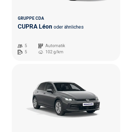
GRUPPE CDA
CUPRA Léon
oder ähnliches
5
Automatik
5
102
g/km