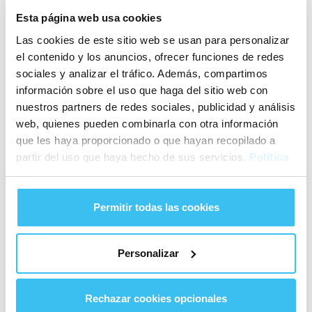
Esta página web usa cookies
Las cookies de este sitio web se usan para personalizar
el contenido y los anuncios, ofrecer funciones de redes
sociales y analizar el tráfico. Además, compartimos
información sobre el uso que haga del sitio web con
nuestros partners de redes sociales, publicidad y análisis
web, quienes pueden combinarla con otra información
que les haya proporcionado o que hayan recopilado a
partir del uso que haya hecho de sus servicios.
Política
GRUPPE CMM
de cookies
VOLKSWAGEN Taigo
oder ähnliches
Permitir todas las cookies
5
Schaltwagen
5
0
g/km
Personalizar
Rechazar cookies opcionales