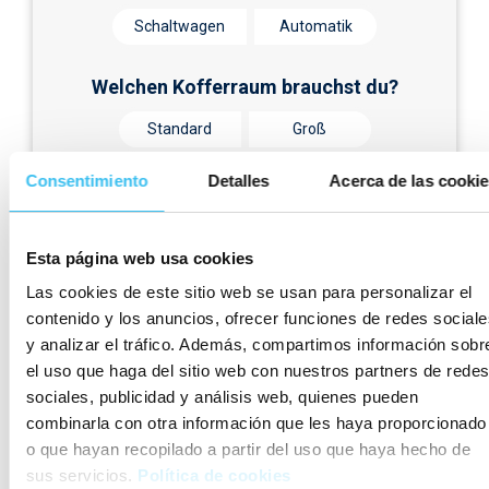
Schaltwagen
Automatik
Welchen Kofferraum brauchst du?
Standard
Groß
Consentimiento
Detalles
Acerca de las cooki
Vielleicht
passt eine
Esta página web usa cookies
Las cookies de este sitio web se usan para personalizar el
dieser Optionen
besser
contenido y los anuncios, ofrecer funciones de redes sociale
y analizar el tráfico. Además, compartimos información sobr
zu Ihren
el uso que haga del sitio web con nuestros partners de redes
sociales, publicidad y análisis web, quienes pueden
Anforderungen ;)
combinarla con otra información que les haya proporcionado
o que hayan recopilado a partir del uso que haya hecho de
Hier zeigen wir Ihnen, was wir Ihnen anbieten können:
sus servicios.
Política de cookies