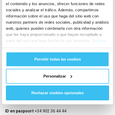
el contenido y los anuncios, ofrecer funciones de redes
Renfe
+34 902 32 03 20
sociales y analizar el tráfico. Además, compartimos
Cercanía Catalunya
+34 900 41 00 41
información sobre el uso que haga del sitio web con
Stadsbussen EMT
+34 902 50 78 50
nuestros partners de redes sociales, publicidad y análisis
web, quienes pueden combinarla con otra información
que les haya proporcionado o que hayan recopilado a
Verkeerstelefoonboek
partir del uso que haya hecho de sus servicios.
Política
de cookies
Provinciaal Verkeershoofdkwartier
+34 932 98 65 00
Snelwegen van Catalonië
+34 902 20 03 20
Permitir todas las cookies
Snelwegen van Spanje
+34 902 20 03 20
Catalaanse Verkeersdienst
012
Personalizar
Telefoongids maatschappelijke
Rechazar cookies opcionales
organisaties
ID en paspoort
+34 902 36 44 44