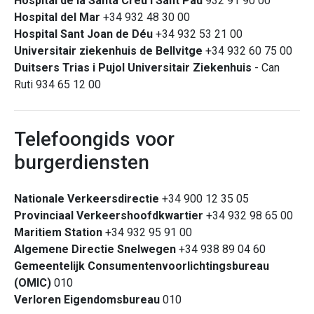
Hospital de la Santa Creu i Sant Pau
932 91 90 00
Hospital del Mar
+34 932 48 30 00
Hospital Sant Joan de Déu
+34 932 53 21 00
Universitair ziekenhuis de Bellvitge
+34 932 60 75 00
Duitsers Trias i Pujol Universitair Ziekenhuis
- Can
Ruti 934 65 12 00
Telefoongids voor
burgerdiensten
Nationale Verkeersdirectie
+34 900 12 35 05
Provinciaal Verkeershoofdkwartier
+34 932 98 65 00
Maritiem Station
+34 932 95 91 00
Algemene Directie Snelwegen
+34 938 89 04 60
Gemeentelijk Consumentenvoorlichtingsbureau
(OMIC)
010
Verloren Eigendomsbureau
010