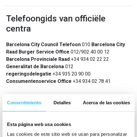
Telefoongids van officiële
centra
Barcelona City Council Telefoon
010
Barcelona City
Raad Burger Service Office
012/902 40 00 12
Barcelona Provinciale Raad
+34 934 02 22 22
Generalitat de Barcelona
012
regeringsdelegatie
+34 935 20 90 00
Consumentenservice Office
+34 934 02 78 41
Consentimiento
Detalles
Acerca de las cookies
Telefoongids transport
Barcelona Airport
+34 902 40 47 04
Esta página web usa cookies
Barcelona Nord Station
+34 902 31 55 31
Las cookies de este sitio web se usan para personalizar
Ferrocarriles de la Generalitat
012