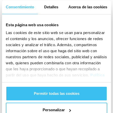
Consentimiento
Detalles
Acerca de las cookies
Esta página web usa cookies
(+34) 952 00 22 00
Las cookies de este sitio web se usan para personalizar
el contenido y los anuncios, ofrecer funciones de redes
NIZA
CARS
sociales y analizar el tráfico. Además, compartimos
información sobre el uso que haga del sitio web con
Auto huren in Málaga
nuestros partners de redes sociales, publicidad y análisis
Auto huren in Barcelona
web, quienes pueden combinarla con otra información
Auto huren in Palma de Mallorca
que les haya proporcionado o que hayan recopilado a
Voertuigen
partir del uso que haya hecho de sus servicios.
Política
Dienstverlening
de cookies
Presentatie
Blog
Permitir todas las cookies
Contact
LEGAAL
Personalizar