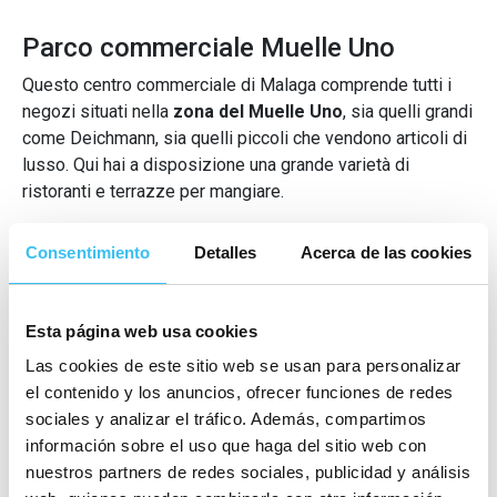
Parco commerciale Muelle Uno
Questo centro commerciale di Malaga comprende tutti i
negozi situati nella
zona del Muelle Uno
, sia quelli grandi
come Deichmann, sia quelli piccoli che vendono articoli di
lusso. Qui hai a disposizione una grande varietà di
ristoranti e terrazze per mangiare.
Consentimiento
Detalles
Acerca de las cookies
Centro commerciale La Plaza Mayor
Questo Centro commerciale all'aria aperta è stato
Esta página web usa cookies
progettato nel più autentico
stile andaluso
, basandosi su
Las cookies de este sitio web se usan para personalizar
vie, piazze e fontane tipici dei paesini andalusi. Vi sono
el contenido y los anuncios, ofrecer funciones de redes
presenti le grandi marche della moda, un vasto
sociales y analizar el tráfico. Además, compartimos
assortimento di ristoranti, cinema, un bowling e
información sobre el uso que haga del sitio web con
supermercati.
nuestros partners de redes sociales, publicidad y análisis