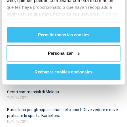
web, quienes pueden combinarla con otra información
que les haya proporcionado o que hayan recopilado a
partir del uso que haya hecho de sus servicios.
Política
Speriamo che questo articolo sui Parchi commerciali di
de cookies
Malaga ti sia piaciuto. Se desideri saperne di più su altre
escursioni da fare in città, non perderti gli altri interessanti
Permitir todas las cookies
articoli inclusi nella nostra guida
gratuita di Malaga
.
Personalizar
Rechazar cookies opcionales
Ultimi post
Centri commerciali di Malaga
27/04/2022
Barcellona per gli appassionati dello sport. Dove vedere e dove
praticare lo sport a Barcellona
07/04/2022