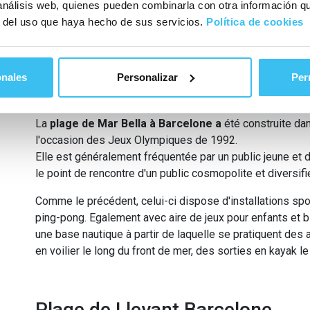
 análisis web, quienes pueden combinarla con otra información q
r del uso que haya hecho de sus servicios.
Política de cookies
Source : Pixa
onales
Personalizar
Per
La plage de la Mar Bella à Barc
La
plage de Mar Bella à Barcelone a
été construite dan
l'occasion des Jeux Olympiques de 1992.
Elle est généralement fréquentée par un public jeune et 
le point de rencontre d'un public cosmopolite et diversifié
Comme le précédent, celui-ci dispose d'installations spor
ping-pong. Egalement avec aire de jeux pour enfants et b
une base nautique à partir de laquelle se pratiquent des 
en voilier le long du front de mer, des sorties en kayak le 
Plage de Llevant Barcelone