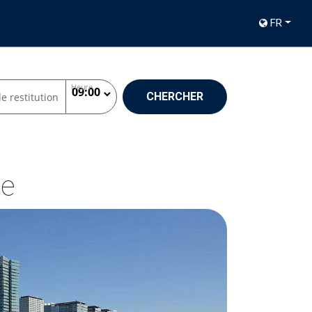
FR
Heure
CHERCHER
e restitution
ne