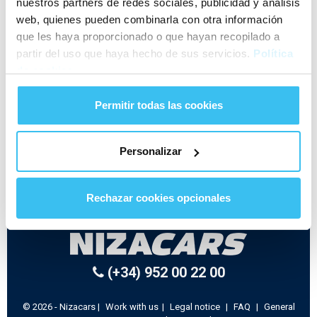
nuestros partners de redes sociales, publicidad y análisis
Search
web, quienes pueden combinarla con otra información
que les haya proporcionado o que hayan recopilado a
partir del uso que haya hecho de sus servicios.
Política
You can check-in online 7 days before picking up the
de cookies
vehicle.
To check-in online you will need:
Permitir todas las cookies
An identity document (DNI or passport)
Your driver's license
Personalizar
Rechazar cookies opcionales
(+34) 952 00 22 00
© 2026 - Nizacars |
Work with us
|
Legal notice
|
FAQ
|
General